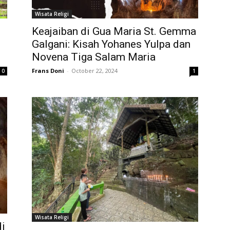
Wisata Religi
Keajaiban di Gua Maria St. Gemma
Galgani: Kisah Yohanes Yulpa dan
Novena Tiga Salam Maria
Frans Doni
-
October 22, 2024
0
1
Wisata Religi
i