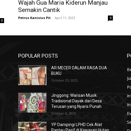
Wajah Gua Maria Kiderun Manjau
Semakin Cantik
Petrus Kanisius Pit
-
April 11, 2023
0
0
POPULAR POSTS
P
AR MECER DALAM RASA DUA
Be
BUKU
Ju
October 25, 2025
Po
In
Jinggong: Warisan Musik
Tradisional Dayak dari Desa
In
Terusan yang Nyaris Punah
E
October 9, 2025
S
YP Dampingi LPHD Cek Alat
n
Pantau Pasif di Kawasan Hutan
De