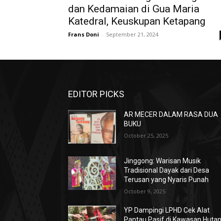
dan Kedamaian di Gua Maria
Katedral, Keuskupan Ketapang
Frans Doni
-
September 21, 2024
EDITOR PICKS
AR MECER DALAM RASA DUA
BUKU
October 25, 2025
Jinggong: Warisan Musik
Tradisional Dayak dari Desa
Terusan yang Nyaris Punah
October 9, 2025
YP Dampingi LPHD Cek Alat
Pantau Pasif di Kawasan Huta