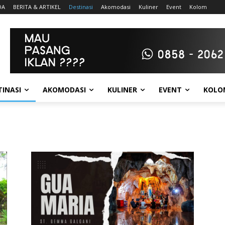
DA
BERITA & ARTIKEL
Destinasi
Akomodasi
Kuliner
Event
Kolom
TINASI
AKOMODASI
KULINER
EVENT
KOLO