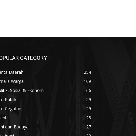
OPULAR CATEGORY
rita Daerah
254
rnalis Warga
109
litik, Sosial & Ekonomi
66
fo Publik
59
fo Cegatan
29
vent
28
eni dan Budaya
27
stinasi
23