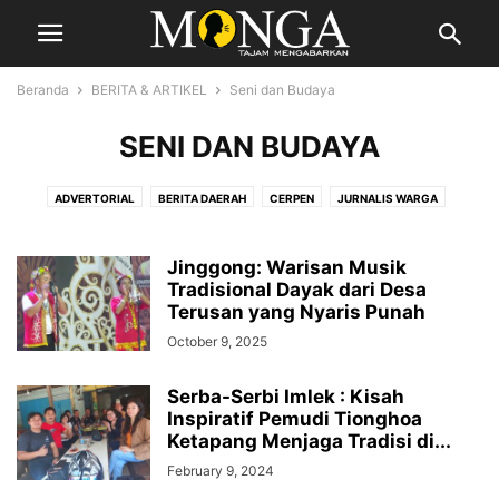
Beranda
BERITA & ARTIKEL
Seni dan Budaya
SENI DAN BUDAYA
ADVERTORIAL
BERITA DAERAH
CERPEN
JURNALIS WARGA
POLITIK, SOSIAL & EKONOMI
SENI DAN BUDAYA
TIPS & TRIK
Jinggong: Warisan Musik
Tradisional Dayak dari Desa
Terusan yang Nyaris Punah
October 9, 2025
Serba-Serbi Imlek : Kisah
Inspiratif Pemudi Tionghoa
Ketapang Menjaga Tradisi di...
February 9, 2024