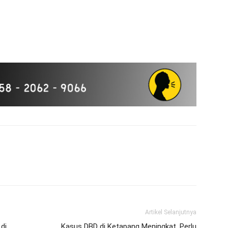
Artikel Selanjutnya
di
Kasus DBD di Ketapang Meningkat, Perlu