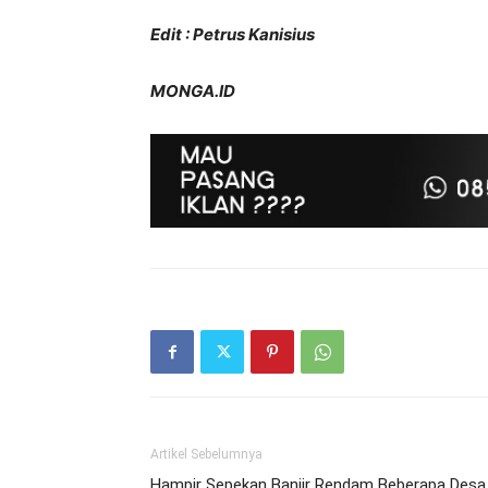
Edit : Petrus Kanisius
MONGA.ID
Artikel Sebelumnya
Hampir Sepekan Banjir Rendam Beberapa Desa 