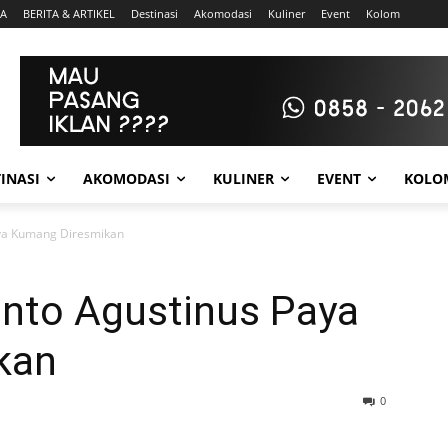
A
BERITA & ARTIKEL
Destinasi
Akomodasi
Kuliner
Event
Kolom
INASI
AKOMODASI
KULINER
EVENT
KOLO
aya Kumang Diresmikan
anto Agustinus Paya
kan
0