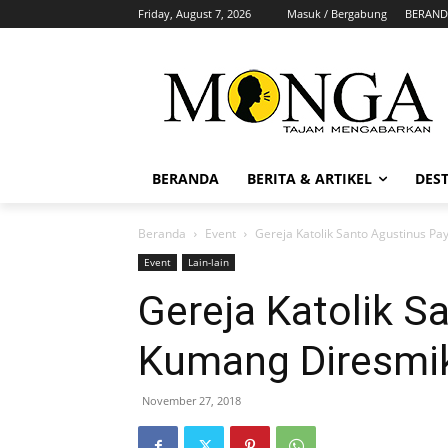
Friday, August 7, 2026
Masuk / Bergabung
BERAND
BERANDA
BERITA & ARTIKEL
DEST
Beranda
Event
Gereja Katolik Santo Agustinus P
Event
Lain-lain
Gereja Katolik S
Kumang Diresmi
November 27, 2018