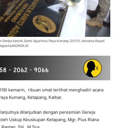
n Gereja Katolik Santo Agustinus Paya Kumang (20/11), bersama Bupati
a Bagastia/MONGA.ID
018) kemarin, ribuan umat terlihat menghadiri acara
Paya Kumang, Ketapang, Kalbar.
lanjutnya dilanjutkan dengan peresmian Gereja
oleh Uskup Keuskupan Ketapang, Mgr. Pius Riana
 Rantan, SH., M.Sos.