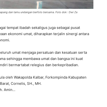
tapang dan tamu undangan berfoto bersama. Foto dok : Dwi Za
agai tempat ibadah sekaligus juga sebagai pusat
an ekonomi umat, diharapkan terjalin sinergi antara
konomi.
 seluruh umat menjaga persatuan dan kesatuan serta
ama sehingga membawa umat dan bangsa ini kuat
diri bermartabat relegius dan berkepribadian.
pula oleh Wakapolda Kalbar, Forkompinda Kabupaten
arat, Cornelis, SH., MH.
uh. Amin…