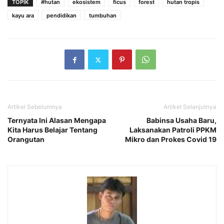
TOPIK
#hutan
ekosistem
ficus
forest
hutan tropis
kayu ara
pendidikan
tumbuhan
Artikel Sebelumnya
Artikel Selanjutnya
Ternyata Ini Alasan Mengapa
Babinsa Usaha Baru,
Kita Harus Belajar Tentang
Laksanakan Patroli PPKM
Orangutan
Mikro dan Prokes Covid 19