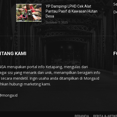
S
YP Dampingi LPHD Cek Alat
n
Pantau Pasif di Kawasan Hutan
De
Desa
October 7, 2025
NTANG KAMI
F
A merupakan portal info Ketapang, mengulas dari
agai sisi yang menarik dan unik, menampilkan beragam info
l secara mendetil. Ingin usaha anda ditampilkan di Monga.id
lahkan hubungi marketing kami.
@monga.id
BERANDA
BERITA & ARTIK