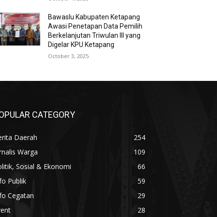
Bawaslu Kabupaten Ketapang
Awasi Penetapan Data Pemilih
Berkelanjutan Triwulan III yang
Digelar KPU Ketapang
October 3, 2025
OPULAR CATEGORY
rita Daerah
254
rnalis Warga
109
litik, Sosial & Ekonomi
66
fo Publik
59
fo Cegatan
29
vent
28