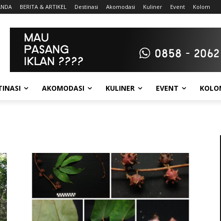
ANDA
BERITA & ARTIKEL
Destinasi
Akomodasi
Kuliner
Event
Kolom
TINASI
AKOMODASI
KULINER
EVENT
KOLO