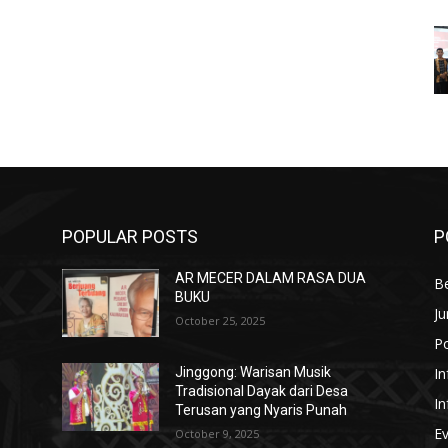
POPULAR POSTS
P
AR MECER DALAM RASA DUA
Be
BUKU
Ju
October 25, 2025
Po
In
Jinggong: Warisan Musik
Tradisional Dayak dari Desa
In
Terusan yang Nyaris Punah
E
October 9, 2025