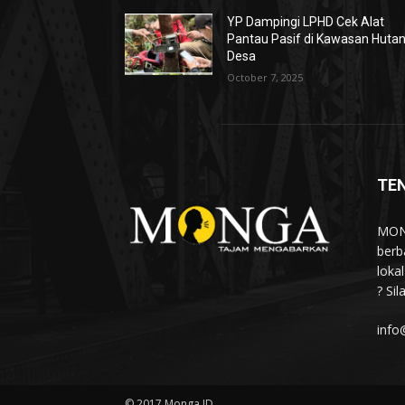
YP Dampingi LPHD Cek Alat
Pantau Pasif di Kawasan Huta
Desa
October 7, 2025
TE
MONG
berb
loka
? Si
info
© 2017 Monga.ID