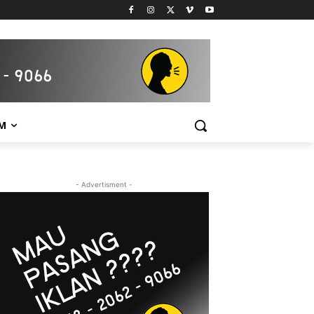
M
- Advertisment -