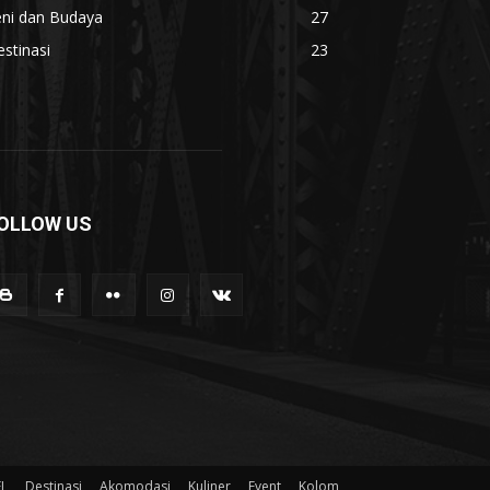
eni dan Budaya
27
stinasi
23
OLLOW US
EL
Destinasi
Akomodasi
Kuliner
Event
Kolom