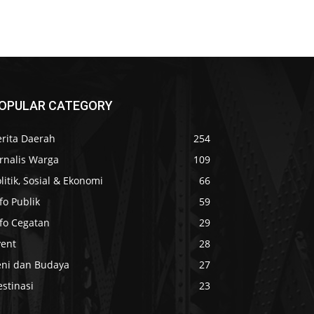
OPULAR CATEGORY
erita Daerah
254
rnalis Warga
109
litik, Sosial & Ekonomi
66
fo Publik
59
nfo Cegatan
29
vent
28
eni dan Budaya
27
stinasi
23