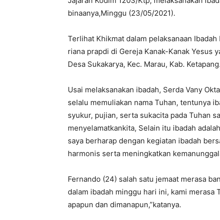
Jajaran Kodim 1203/Ktp, melaksanakan ibad
binaanya,Minggu (23/05/2021).
Terlihat Khikmat dalam pelaksanaan Ibadah 
riana prapdi di Gereja Kanak-Kanak Yesus y
Desa Sukakarya, Kec. Marau, Kab. Ketapang
Usai melaksanakan ibadah, Serda Vany Okta
selalu memuliakan nama Tuhan, tentunya ib
syukur, pujian, serta sukacita pada Tuhan 
menyelamatkankita, Selain itu ibadah adalah
saya berharap dengan kegiatan ibadah bersa
harmonis serta meningkatkan kemanunggala
Fernando (24) salah satu jemaat merasa b
dalam ibadah minggu hari ini, kami meras
apapun dan dimanapun,”katanya.