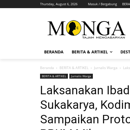
Thursday, August 6, 2026
Masuk / Bergabung
BER
BERANDA
BERITA & ARTIKEL
DEST
Beranda
BERITA & ARTIKEL
Jurnalis Warga
Laks
BERITA & ARTIKEL
Jurnalis Warga
Laksanakan Ibada
Sukakarya, Kodi
Sampaikan Proto