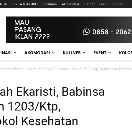
ANDA
BERITA & ARTIKEL
Destinasi
Akomodasi
Kuliner
Event
Kolom
INASI
AKOMODASI
KULINER
EVENT
KOLO
anakan Ibadah Ekaristi, Babinsa Sukakarya, Kodim 1203/Ktp, Sampaikan Protok
h Ekaristi, Babinsa
m 1203/Ktp,
kol Kesehatan