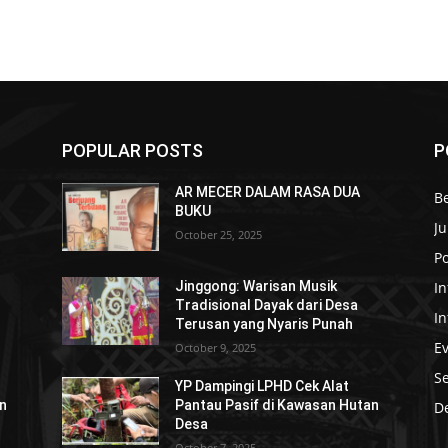
POPULAR POSTS
P
AR MECER DALAM RASA DUA
B
BUKU
Ju
October 25, 2025
Po
In
Jinggong: Warisan Musik
Tradisional Dayak dari Desa
I
Terusan yang Nyaris Punah
E
October 9, 2025
S
YP Dampingi LPHD Cek Alat
an
Pantau Pasif di Kawasan Hutan
De
Desa
October 7, 2025