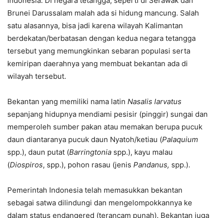
Indonesia. Di negara tetangga, seperti di Serawak dan
Brunei Darussalam malah ada si hidung mancung. Salah
satu alasannya, bisa jadi karena wilayah Kalimantan
berdekatan/berbatasan dengan kedua negara tetangga
tersebut yang memungkinkan sebaran populasi serta
kemiripan daerahnya yang membuat bekantan ada di
wilayah tersebut.
Bekantan yang memiliki nama latin
Nasalis larvatus
sepanjang hidupnya mendiami pesisir (pinggir) sungai dan
memperoleh sumber pakan atau memakan berupa pucuk
daun diantaranya pucuk daun Nyatoh/ketiau (
Palaquium
spp.), daun putat (
Barringtonia
spp.), kayu malau
(
Diospiros
, spp.), pohon rasau (jenis
Pandanus,
spp.).
Pemerintah Indonesia telah memasukkan bekantan
sebagai satwa dilindungi dan mengelompokkannya ke
dalam status endangered (terancam punah). Bekantan juga