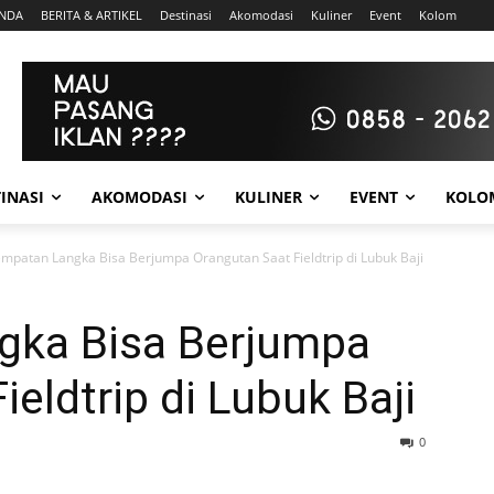
NDA
BERITA & ARTIKEL
Destinasi
Akomodasi
Kuliner
Event
Kolom
INASI
AKOMODASI
KULINER
EVENT
KOLO
mpatan Langka Bisa Berjumpa Orangutan Saat Fieldtrip di Lubuk Baji
gka Bisa Berjumpa
eldtrip di Lubuk Baji
0