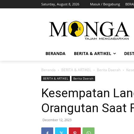
Saturday, August 8, 2026
Masuk / Bergabung
BERA
BERANDA
BERITA & ARTIKEL
DEST
Beranda
BERITA & ARTIKEL
Berita Daerah
Kese
BERITA & ARTIKEL
Berita Daerah
Kesempatan Lan
Orangutan Saat Fi
December 12, 2023