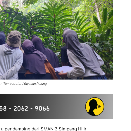
imon Tampubolon/Yayasan Palung
uru pendamping dari SMAN 3 Simpang Hilir