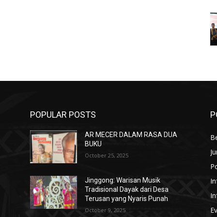
POPULAR POSTS
P
AR MECER DALAM RASA DUA
Be
BUKU
Ju
October 25, 2025
Po
In
Jinggong: Warisan Musik
Tradisional Dayak dari Desa
In
Terusan yang Nyaris Punah
E
October 9, 2025