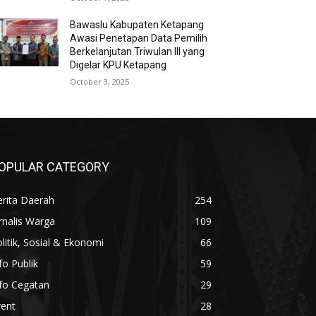
Bawaslu Kabupaten Ketapang
Awasi Penetapan Data Pemilih
Berkelanjutan Triwulan III yang
Digelar KPU Ketapang
October 3, 2025
OPULAR CATEGORY
rita Daerah
254
rnalis Warga
109
litik, Sosial & Ekonomi
66
fo Publik
59
fo Cegatan
29
vent
28