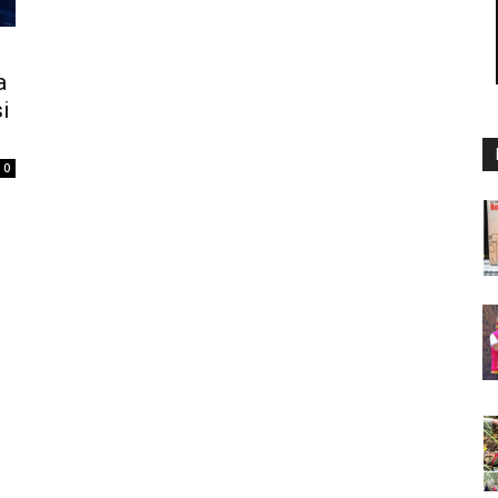
a
i
0