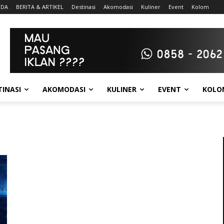
NDA
BERITA & ARTIKEL
Destinasi
Akomodasi
Kuliner
Event
Kolom
TINASI
AKOMODASI
KULINER
EVENT
KOLO