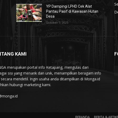
S
YP Dampingi LPHD Cek Alat
n
Pantau Pasif di Kawasan Hutan
De
Desa
October 7, 2025
NTANG KAMI
F
A merupakan portal info Ketapang, mengulas dari
agai sisi yang menarik dan unik, menampilkan beragam info
l secara mendetil. Ingin usaha anda ditampilkan di Monga.id
lahkan hubungi marketing kami.
@monga.id
BERANDA
BERITA & ARTIK