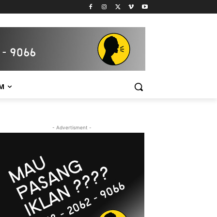
M
- Advertisment -