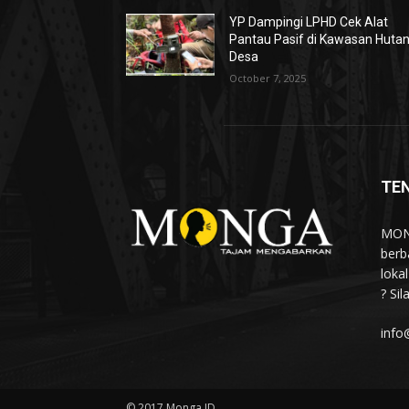
YP Dampingi LPHD Cek Alat
Pantau Pasif di Kawasan Huta
Desa
October 7, 2025
TE
MONG
berb
loka
? Si
info
© 2017 Monga.ID