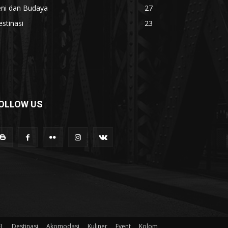
eni dan Budaya
27
stinasi
23
OLLOW US
EL
Destinasi
Akomodasi
Kuliner
Event
Kolom