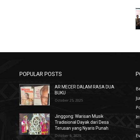
POPULAR POSTS
P
AR MECER DALAM RASA DUA
Be
BUKU
Ju
October 25, 2025
Po
In
Jinggong: Warisan Musik
Tradisional Dayak dari Desa
In
Terusan yang Nyaris Punah
E
October 9, 2025