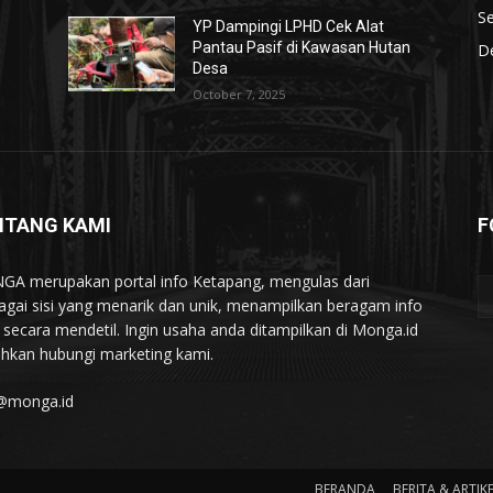
S
YP Dampingi LPHD Cek Alat
n
Pantau Pasif di Kawasan Hutan
De
Desa
October 7, 2025
NTANG KAMI
F
A merupakan portal info Ketapang, mengulas dari
agai sisi yang menarik dan unik, menampilkan beragam info
l secara mendetil. Ingin usaha anda ditampilkan di Monga.id
lahkan hubungi marketing kami.
@monga.id
BERANDA
BERITA & ARTIK