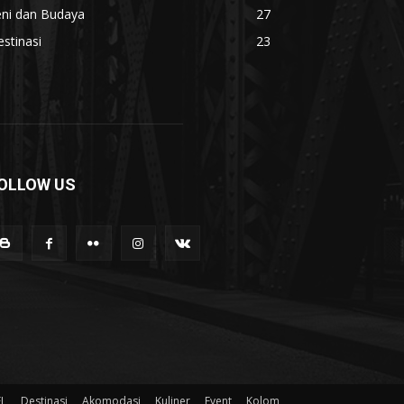
eni dan Budaya
27
stinasi
23
OLLOW US
EL
Destinasi
Akomodasi
Kuliner
Event
Kolom