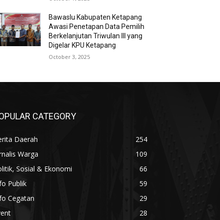
Bawaslu Kabupaten Ketapang
Awasi Penetapan Data Pemilih
Berkelanjutan Triwulan III yang
Digelar KPU Ketapang
October 3, 2025
OPULAR CATEGORY
rita Daerah
254
rnalis Warga
109
litik, Sosial & Ekonomi
66
fo Publik
59
fo Cegatan
29
vent
28