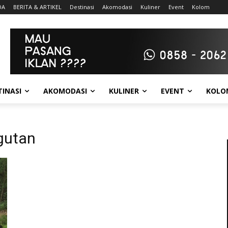
DA
BERITA & ARTIKEL
Destinasi
Akomodasi
Kuliner
Event
Kolom
TINASI
AKOMODASI
KULINER
EVENT
KOLO
gutan