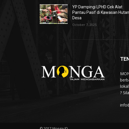
YP Dampingi LPHD Cek Alat
Pantau Pasif di Kawasan Huta
Desa
October 7, 2025
TE
MONG
berb
loka
? Si
info
© 2017 Monga.ID