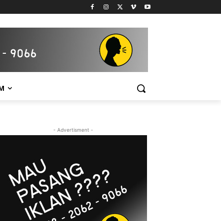
M
- Advertisment -