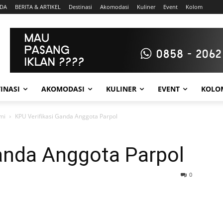
DA
BERITA & ARTIKEL
Destinasi
Akomodasi
Kuliner
Event
Kolom
INASI
AKOMODASI
KULINER
EVENT
KOLO
omi
KPU Verifikasi Ganda Anggota Parpol
Ganda Anggota Parpol
0