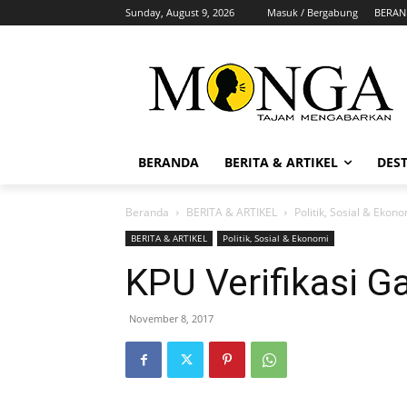
Sunday, August 9, 2026
Masuk / Bergabung
BERAN
BERANDA
BERITA & ARTIKEL
DEST
Beranda
BERITA & ARTIKEL
Politik, Sosial & Ekon
BERITA & ARTIKEL
Politik, Sosial & Ekonomi
KPU Verifikasi 
November 8, 2017