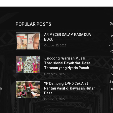
POPULAR POSTS
P
AR MECER DALAM RASA DUA
B
BUKU
Ju
October 25, 2025
Po
In
Jinggong: Warisan Musik
Tradisional Dayak dari Desa
I
Terusan yang Nyaris Punah
E
October 9, 2025
S
YP Dampingi LPHD Cek Alat
an
Pantau Pasif di Kawasan Hutan
De
Desa
October 7, 2025