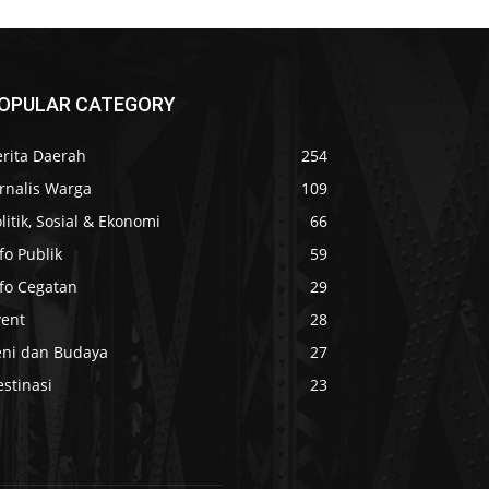
OPULAR CATEGORY
erita Daerah
254
rnalis Warga
109
litik, Sosial & Ekonomi
66
fo Publik
59
nfo Cegatan
29
vent
28
eni dan Budaya
27
stinasi
23