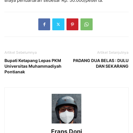
Biaya pendaftaran sebesar Rp. 50.000/peserta.
Artikel Sebelumnya
Artikel Selanjutnya
Bupati Ketapang Lepas PKM
PADANG DUA BELAS : DULU
Universitas Muhammadiyah
DAN SEKARANG
Pontianak
Frans Doni