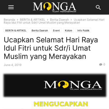
Beranda
BERITA & ARTIKEL
Berita Daerah
Ucapkan Selamat Hari
Raya Idul Fitri untuk Sdr/i Umat Muslim yang Merayakan
BERITA & ARTIKEL
Berita Daerah
Event
Kolom
Info Publik
Ucapkan Selamat Hari Raya
Lain-lain
Idul Fitri untuk Sdr/i Umat
Muslim yang Merayakan
0
June 4, 2019