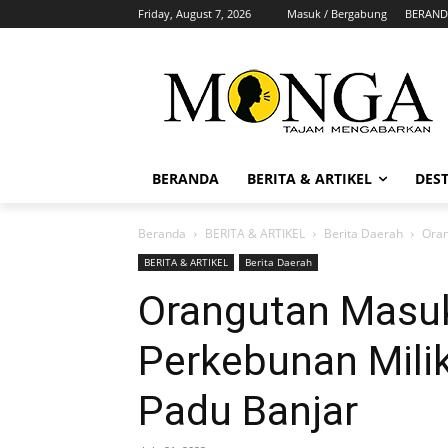
Friday, August 7, 2026
Masuk / Bergabung
BERAND
BERANDA
BERITA & ARTIKEL
DEST
Beranda
BERITA & ARTIKEL
Berita Daerah
Oran
BERITA & ARTIKEL
Berita Daerah
Orangutan Masu
Perkebunan Mili
Padu Banjar