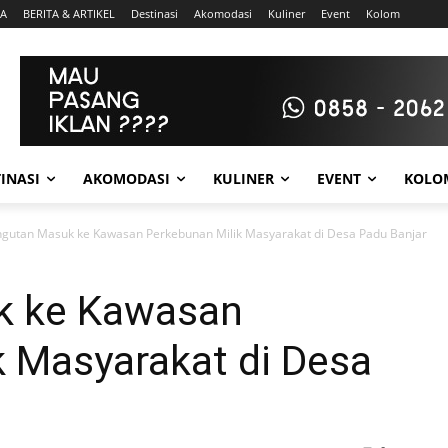
A
BERITA & ARTIKEL
Destinasi
Akomodasi
Kuliner
Event
Kolom
INASI
AKOMODASI
KULINER
EVENT
KOLO
gutan Masuk ke Kawasan Perkebunan Milik Masyarakat di Desa Padu Banjar
k ke Kawasan
k Masyarakat di Desa