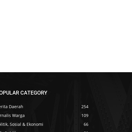
OPULAR CATEGORY
erita Daerah
254
rnalis Warga
109
litik, Sosial & Ekonomi
66