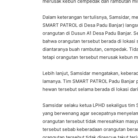
merusak kebun cempedak dan rambutan mil
Dalam keterangan tertulisnya, Samsidar, me
SMART PATROL di Desa Padu Banjar) langs
orangutan di Dusun A1 Desa Padu Banjar. 
bahwa orangutan tersebut berada di lokas
diantaranya buah rambutan, cempedak. Tid
tetapi orangutan tersebut merusak kebun mi
Lebih lanjut, Samsidar mengatakan, keberad
lamanya. Tim SMART PATROL Padu Banjar p
hewan tersebut selama berada di lokasi dar
Samsidar selaku ketua LPHD sekaligus tim
yang berwenang agar secepatnya menyelam
orangutan tersebut tidak meresahkan masyar
tersebut sebab keberadaan orangutan berad
orangutan tersebut tidak direscue takut terj