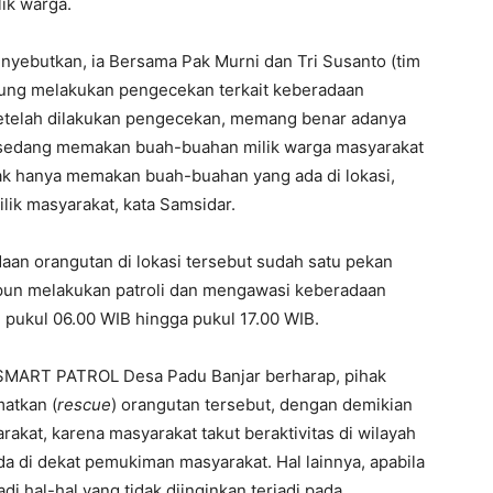
ik warga.
nyebutkan, ia Bersama Pak Murni dan Tri Susanto (tim
ung melakukan pengecekan terkait keberadaan
Setelah dilakukan pengecekan, memang benar adanya
i sedang memakan buah-buahan milik warga masyarakat
ak hanya memakan buah-buahan yang ada di lokasi,
lik masyarakat, kata Samsidar.
aan orangutan di lokasi tersebut sudah satu pekan
un melakukan patroli dan mengawasi keberadaan
i pukul 06.00 WIB hingga pukul 17.00 WIB.
 SMART PATROL Desa Padu Banjar berharap, pihak
atkan (
rescue
) orangutan tersebut, dengan demikian
akat, karena masyarakat takut beraktivitas di wilayah
a di dekat pemukiman masyarakat. Hal lainnya, apabila
adi hal-hal yang tidak diinginkan terjadi pada