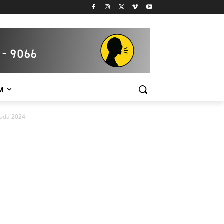
M
kada 2024