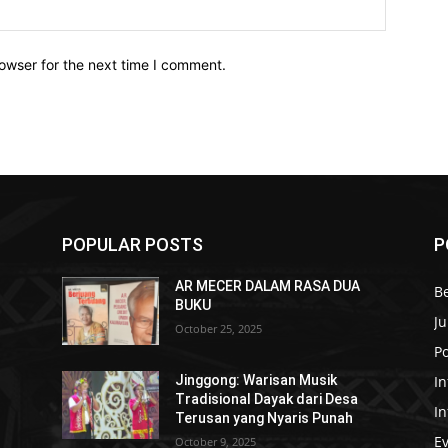
owser for the next time I comment.
POPULAR POSTS
P
AR MECER DALAM RASA DUA
B
BUKU
Ju
October 25, 2025
Po
In
Jinggong: Warisan Musik
Tradisional Dayak dari Desa
I
Terusan yang Nyaris Punah
E
October 9, 2025