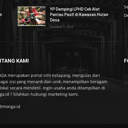
S
YP Dampingi LPHD Cek Alat
an
Pantau Pasif di Kawasan Hutan
De
Desa
October 7, 2025
NTANG KAMI
F
A merupakan portal info Ketapang, mengulas dari
agai sisi yang menarik dan unik, menampilkan beragam
 lokal secara mendetil. Ingin usaha anda ditampilkan di
a.id ? Silahkan hubungi marketing kami.
o@monga.id