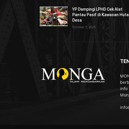
YP Dampingi LPHD Cek Alat
Pantau Pasif di Kawasan Hut
Desa
October 7, 2025
TE
MONG
berb
info
Mong
inf