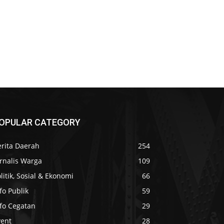
OPULAR CATEGORY
erita Daerah
254
rnalis Warga
109
litik, Sosial & Ekonomi
66
fo Publik
59
nfo Cegatan
29
vent
28