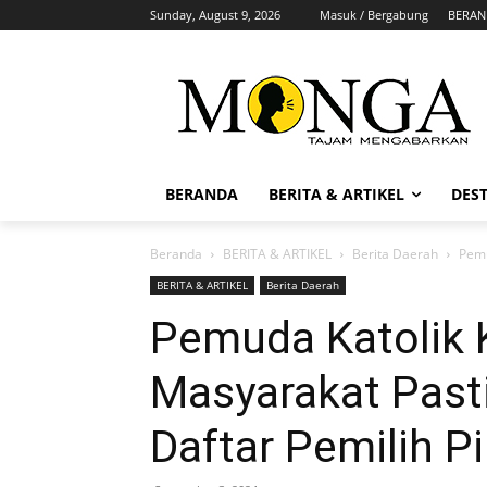
Sunday, August 9, 2026
Masuk / Bergabung
BERAN
BERANDA
BERITA & ARTIKEL
DEST
Beranda
BERITA & ARTIKEL
Berita Daerah
Pemu
BERITA & ARTIKEL
Berita Daerah
Pemuda Katolik 
Masyarakat Pasti
Daftar Pemilih P