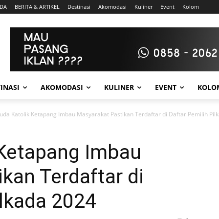
DA
BERITA & ARTIKEL
Destinasi
Akomodasi
Kuliner
Event
Kolom
INASI
AKOMODASI
KULINER
EVENT
KOLO
da Katolik Ketapang Imbau Masyarakat Pastikan Terdaftar di Daftar Pemilih Pil
Ketapang Imbau
kan Terdaftar di
ilkada 2024