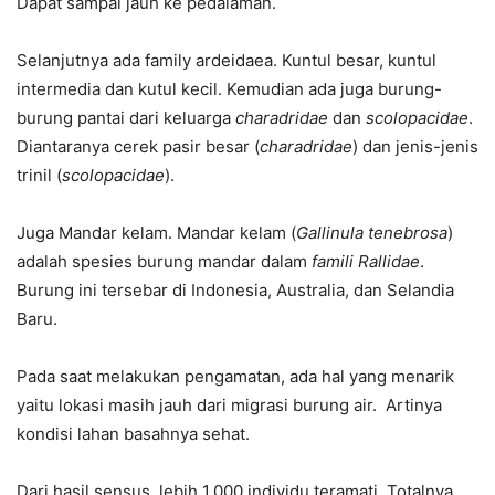
Dapat sampai jauh ke pedalaman.
Selanjutnya ada family ardeidaea. Kuntul besar, kuntul
intermedia dan kutul kecil. Kemudian ada juga burung-
burung pantai dari keluarga
charadridae
dan
scolopacidae
.
Diantaranya cerek pasir besar (
charadridae
) dan jenis-jenis
trinil (
scolopacidae
).
Juga Mandar kelam. Mandar kelam (
Gallinula tenebrosa
)
adalah spesies burung mandar dalam
famili Rallidae
.
Burung ini tersebar di Indonesia, Australia, dan Selandia
Baru.
Pada saat melakukan pengamatan, ada hal yang menarik
yaitu lokasi masih jauh dari migrasi burung air. Artinya
kondisi lahan basahnya sehat.
Dari hasil sensus, lebih 1.000 individu teramati. Totalnya