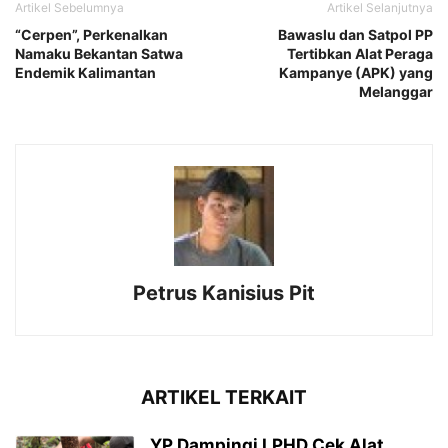
Artikel Sebelumnya
Artikel Selanjutnya
“Cerpen”, Perkenalkan
Bawaslu dan Satpol PP
Namaku Bekantan Satwa
Tertibkan Alat Peraga
Endemik Kalimantan
Kampanye (APK) yang
Melanggar
Petrus Kanisius Pit
ARTIKEL TERKAIT
YP Dampingi LPHD Cek Alat