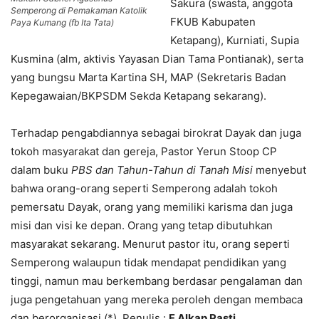
Sakura (swasta, anggota
Semperong di Pemakaman Katolik
FKUB Kabupaten
Paya Kumang (fb Ita Tata)
Ketapang), Kurniati, Supia
Kusmina (alm, aktivis Yayasan Dian Tama Pontianak), serta
yang bungsu Marta Kartina SH, MAP (Sekretaris Badan
Kepegawaian/BKPSDM Sekda Ketapang sekarang).
Terhadap pengabdiannya sebagai birokrat Dayak dan juga
tokoh masyarakat dan gereja, Pastor Yerun Stoop CP
dalam buku
PBS dan Tahun-Tahun di Tanah Misi
menyebut
bahwa orang-orang seperti Semperong adalah tokoh
pemersatu Dayak, orang yang memiliki karisma dan juga
misi dan visi ke depan. Orang yang tetap dibutuhkan
masyarakat sekarang. Menurut pastor itu, orang seperti
Semperong walaupun tidak mendapat pendidikan yang
tinggi, namun mau berkembang berdasar pengalaman dan
juga pengetahuan yang mereka peroleh dengan membaca
dan berorganisasi (*). Penulis :
F Alkap Pasti